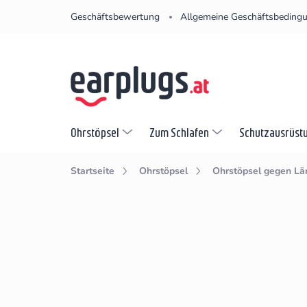
Zum
Geschäftsbewertung
Allgemeine Geschäftsbeding
Inhalt
springen
Ohrstöpsel
Zum Schlafen
Schutzausrüst
Startseite
Ohrstöpsel
Ohrstöpsel gegen Lä