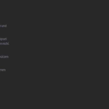
n und
öpsel
n nicht,
chützen
mmen