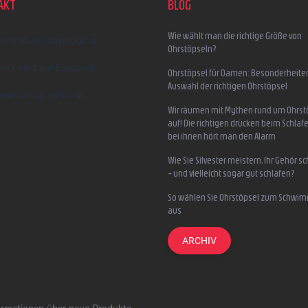
AKT
BLOG
Wie wählt man die richtige Größe von
schreiben
@
earplugs.at
Ohrstöpseln?
Wir sind auf Facebook!
Ohrstöpsel für Damen: Besonderheite
Auswahl der richtigen Ohrstöpsel
earmazing_earplugs
Wir räumen mit Mythen rund um Ohrst
auf! Die richtigen drücken beim Schlafe
bei ihnen hört man den Alarm
Wie Sie Silvester meistern, Ihr Gehör s
– und vielleicht sogar gut schlafen?
So wählen Sie Ohrstöpsel zum Schwi
aus
ARCHIV