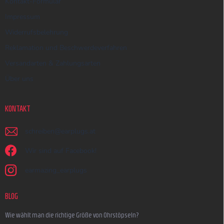
Kontakt-Formular
Impressum
Widerrufsbelehrung
Reklamation und Beschwerdeverfahren
Versandarten & Zahlungsarten
Über uns
KONTAKT
schreiben
@
earplugs.at
Wir sind auf Facebook!
earmazing_earplugs
BLOG
Wie wählt man die richtige Größe von Ohrstöpseln?