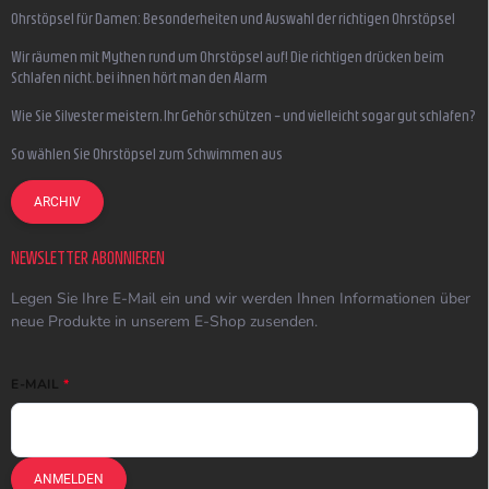
Ohrstöpsel für Damen: Besonderheiten und Auswahl der richtigen Ohrstöpsel
Wir räumen mit Mythen rund um Ohrstöpsel auf! Die richtigen drücken beim
Schlafen nicht, bei ihnen hört man den Alarm
Wie Sie Silvester meistern, Ihr Gehör schützen – und vielleicht sogar gut schlafen?
So wählen Sie Ohrstöpsel zum Schwimmen aus
ARCHIV
NEWSLETTER ABONNIEREN
Legen Sie Ihre E-Mail ein und wir werden Ihnen Informationen über
neue Produkte in unserem E-Shop zusenden.
E-MAIL
ANMELDEN