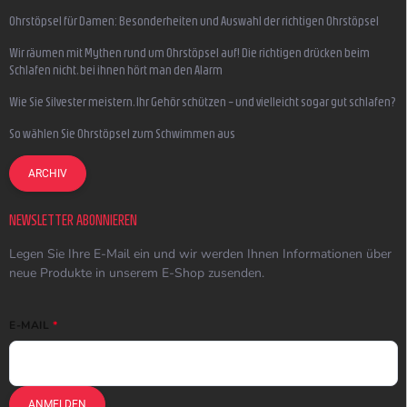
Ohrstöpsel für Damen: Besonderheiten und Auswahl der richtigen Ohrstöpsel
Wir räumen mit Mythen rund um Ohrstöpsel auf! Die richtigen drücken beim
Schlafen nicht, bei ihnen hört man den Alarm
Wie Sie Silvester meistern, Ihr Gehör schützen – und vielleicht sogar gut schlafen?
So wählen Sie Ohrstöpsel zum Schwimmen aus
ARCHIV
NEWSLETTER ABONNIEREN
Legen Sie Ihre E-Mail ein und wir werden Ihnen Informationen über
neue Produkte in unserem E-Shop zusenden.
E-MAIL
ANMELDEN