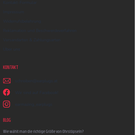
Kontakt-Formular
Impressum
Widerrufsbelehrung
Reklamation und Beschwerdeverfahren
Versandarten & Zahlungsarten
Über uns
KONTAKT
schreiben
@
earplugs.at
Wir sind auf Facebook!
earmazing_earplugs
BLOG
Wie wählt man die richtige Größe von Ohrstöpseln?