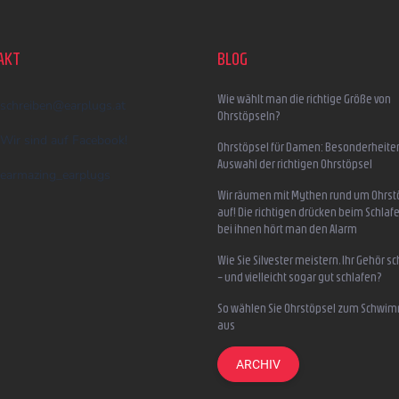
AKT
BLOG
Wie wählt man die richtige Größe von
schreiben
@
earplugs.at
Ohrstöpseln?
Wir sind auf Facebook!
Ohrstöpsel für Damen: Besonderheite
Auswahl der richtigen Ohrstöpsel
earmazing_earplugs
Wir räumen mit Mythen rund um Ohrst
auf! Die richtigen drücken beim Schlafe
bei ihnen hört man den Alarm
Wie Sie Silvester meistern, Ihr Gehör s
– und vielleicht sogar gut schlafen?
So wählen Sie Ohrstöpsel zum Schwi
aus
ARCHIV