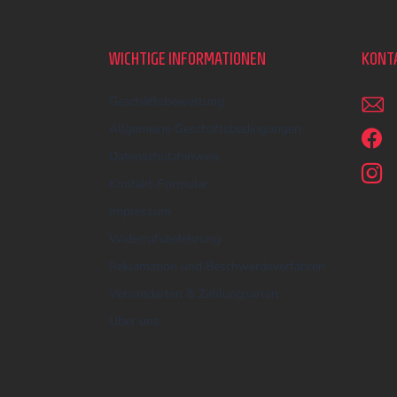
u
ß
z
WICHTIGE INFORMATIONEN
KONT
e
i
Geschäftsbewertung
l
e
Allgemeine Geschäftsbedingungen
Datenschutzhinweis
Kontakt-Formular
Impressum
Widerrufsbelehrung
Reklamation und Beschwerdeverfahren
Versandarten & Zahlungsarten
Über uns