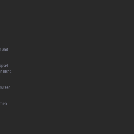
n und
öpsel
n nicht,
chützen
mmen