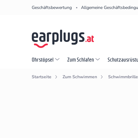
Zum
Geschäftsbewertung
Allgemeine Geschäftsbeding
Inhalt
springen
Ohrstöpsel
Zum Schlafen
Schutzausrüst
Startseite
Zum Schwimmen
Schwimmbrille