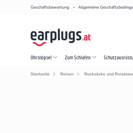
Zum
Geschäftsbewertung
Allgemeine Geschäftsbeding
Inhalt
springen
Ohrstöpsel
Zum Schlafen
Schutzausrüst
Startseite
Reisen
Rucksäcke und Reisetas