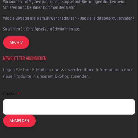
Wir räumen mit Mythen rund um Ohrstöpsel auf! Die richtigen drücken beim
Schlafen nicht, bei ihnen hört man den Alarm
Wie Sie Silvester meistern, Ihr Gehör schützen – und vielleicht sogar gut schlafen?
So wählen Sie Ohrstöpsel zum Schwimmen aus
ARCHIV
NEWSLETTER ABONNIEREN
Legen Sie Ihre E-Mail ein und wir werden Ihnen Informationen über
neue Produkte in unserem E-Shop zusenden.
E-MAIL
ANMELDEN