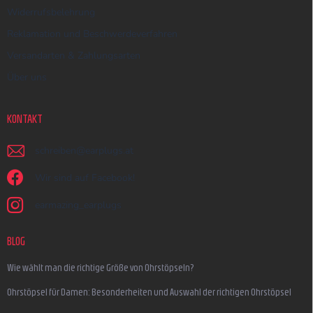
Widerrufsbelehrung
Reklamation und Beschwerdeverfahren
Versandarten & Zahlungsarten
Über uns
KONTAKT
schreiben
@
earplugs.at
Wir sind auf Facebook!
earmazing_earplugs
BLOG
Wie wählt man die richtige Größe von Ohrstöpseln?
Ohrstöpsel für Damen: Besonderheiten und Auswahl der richtigen Ohrstöpsel