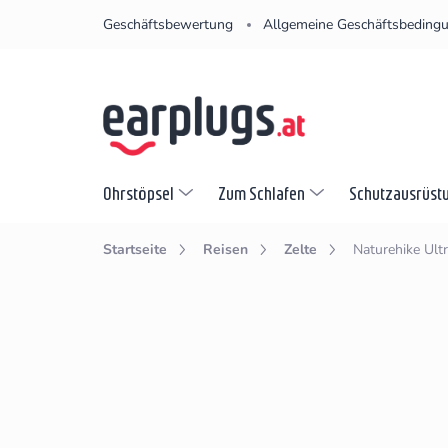
Zum
Geschäftsbewertung
Allgemeine Geschäftsbeding
Inhalt
springen
Ohrstöpsel
Zum Schlafen
Schutzausrüst
Startseite
Reisen
Zelte
Naturehike Ult