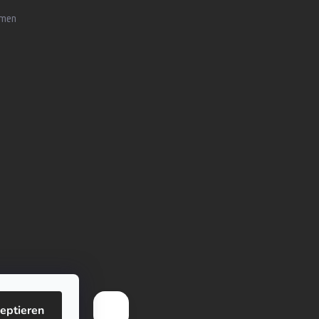
mmen
eptieren