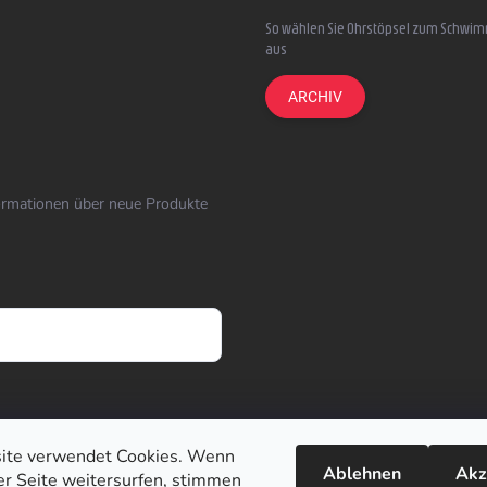
So wählen Sie Ohrstöpsel zum Schwi
aus
ARCHIV
formationen über neue Produkte
ite verwendet Cookies. Wenn
Ablehnen
Akz
ser Seite weitersurfen, stimmen