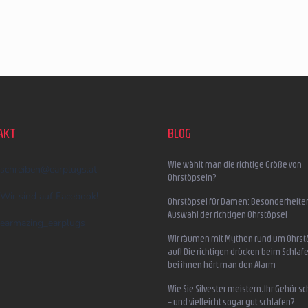
AKT
BLOG
Wie wählt man die richtige Größe von
schreiben
@
earplugs.at
Ohrstöpseln?
Wir sind auf Facebook!
Ohrstöpsel für Damen: Besonderheite
Auswahl der richtigen Ohrstöpsel
earmazing_earplugs
Wir räumen mit Mythen rund um Ohrst
auf! Die richtigen drücken beim Schlafe
bei ihnen hört man den Alarm
Wie Sie Silvester meistern, Ihr Gehör s
– und vielleicht sogar gut schlafen?