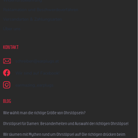
Widerrufsbelehrung
Reklamation und Beschwerdeverfahren
Versandarten & Zahlungsarten
Über uns
KONTAKT
schreiben
@
earplugs.at
Wir sind auf Facebook!
earmazing_earplugs
BLOG
Wie wählt man die richtige Größe von Ohrstöpseln?
Ohrstöpsel für Damen: Besonderheiten und Auswahl der richtigen Ohrstöpsel
Wir räumen mit Mythen rund um Ohrstöpsel auf! Die richtigen drücken beim