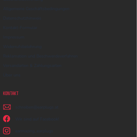
Allgemeine Geschäftsbedingungen
Datenschutzhinweis
Kontakt-Formular
Impressum
Widerrufsbelehrung
Reklamation und Beschwerdeverfahren
Versandarten & Zahlungsarten
Über uns
KONTAKT
schreiben
@
earplugs.at
Wir sind auf Facebook!
earmazing_earplugs