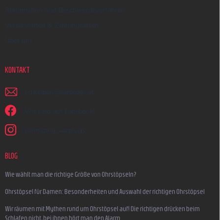
Reklamation und Beschwerdeverfahren
Versandarten & Zahlungsarten
Über uns
KONTAKT
schreiben
@
earplugs.at
Wir sind auf Facebook!
earmazing_earplugs
BLOG
Wie wählt man die richtige Größe von Ohrstöpseln?
Ohrstöpsel für Damen: Besonderheiten und Auswahl der richtigen Ohrstöpsel
Wir räumen mit Mythen rund um Ohrstöpsel auf! Die richtigen drücken beim
Schlafen nicht, bei ihnen hört man den Alarm